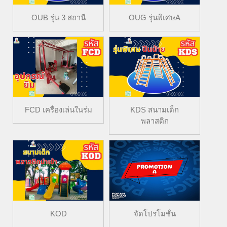
OUB รุ่น 3 สถานี
OUG รุ่นพิเศษA
FCD เครื่องเล่นในร่ม
KDS สนามเด็ก
พลาสติก
KOD
จัดโปรโมชั่น