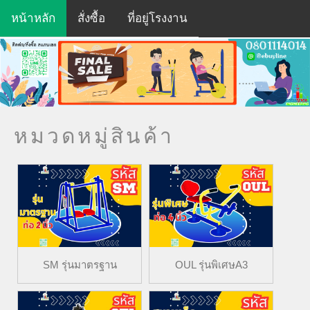
บริษัท โฟฟาน เซนได เอ็นจิเนียริ่ง จํากัด
หน้าหลัก
สั่งซื้อ
ที่อยู่โรงงาน
หมวดหมู่สินค้า
SM รุ่นมาตรฐาน
OUL รุ่นพิเศษA3