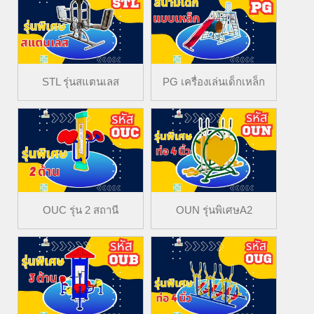
STL รุ่นสแตนเลส
PG เครื่องเล่นเด็กเหล็ก
OUC รุ่น 2 สถานี
OUN รุ่นพิเศษA2